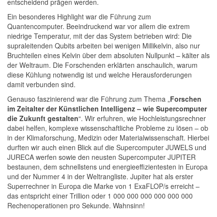
entscheidend prägen werden.
Ein besonderes Highlight war die
Führung zum
Quantencomputer
. Beeindruckend war vor allem die extrem
niedrige Temperatur, mit der das System betrieben wird: Die
supraleitenden Qubits arbeiten bei wenigen
Millikelvin
, also nur
Bruchteilen eines Kelvin über dem absoluten Nullpunkt – kälter als
der Weltraum. Die Forschenden erklärten anschaulich, warum
diese Kühlung notwendig ist und welche Herausforderungen
damit verbunden sind.
Genauso faszinierend war die
Führung zum Thema „
Forschen
im Zeitalter der Künstlichen Intelligenz – wie Supercomputer
die Zukunft gestalten
“.
Wir erfuhren, wie Hochleistungsrechner
dabei helfen, komplexe wissenschaftliche Probleme zu lösen – ob
in der Klimaforschung, Medizin oder Materialwissenschaft. Hierbei
durften wir auch einen Blick auf die Supercomputer JUWELS und
JURECA werfen sowie den neusten Supercomputer JUPITER
bestaunen, dem schnellstens und energieeffizientesten in Europa
und der Nummer 4 in der Weltrangliste. Jupiter hat als erster
Superrechner in Europa die Marke von 1 ExaFLOP/s erreicht –
das entspricht einer Trillion oder 1 000 000 000 000 000 000
Rechenoperationen pro Sekunde. Wahnsinn!