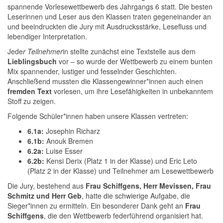
spannende Vorlesewettbewerb des Jahrgangs 6 statt. Die besten
Leserinnen und Leser aus den Klassen traten gegeneinander an
und beeindruckten die Jury mit Ausdrucksstärke, Lesefluss und
lebendiger Interpretation.
Jede
r Teilnehmer
in stellte zunächst eine Textstelle aus dem
Lieblingsbuch
vor – so wurde der Wettbewerb zu einem bunten
Mix spannender, lustiger und fesselnder Geschichten.
Anschließend mussten die Klassengewinner*innen auch einen
fremden Text
vorlesen, um ihre Lesefähigkeiten in unbekanntem
Stoff zu zeigen.
Folgende Schüler*innen haben unsere Klassen vertreten:
6.1a:
Josephin Richarz
6.1b:
Anouk Bremen
6.2a:
Luise Esser
6.2b:
Kensi Derix (Platz 1 in der Klasse) und Eric Leto
(Platz 2 in der Klasse) und Teilnehmer am Lesewettbewerb
Die Jury, bestehend aus
Frau Schiffgens, Herr Mevissen, Frau
Schmitz und Herr Geb
, hatte die schwierige Aufgabe, die
Sieger*innen zu ermitteln. Ein besonderer Dank geht an
Frau
Schiffgens
, die den Wettbewerb federführend organisiert hat.