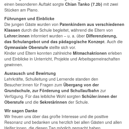
einen besonderen Auftakt sorgte
Chian Tanko (7.2b)
mit zwei
Stücken am Piano.
Führungen und Einblicke
Die jungen Gäste wurden von
Patenkindern aus verschiedenen
Klassen
durch die Schule begleitet, während die Eltern von
Lehrer:innen
informiert wurden – u. a. über
Differenzierung,
das Schulangebot und das pädagogische Konzept
. Auch die
Gymnasiale Oberstufe
stellte sich vor.
Kinder und Eltern konnten zahlreiche
Mitmachaktionen
erleben
und Einblicke in Unterricht, Projekte und Arbeitsgemeinschaften
gewinnen.
Austausch und Bewirtung
Lehrkräfte, Schulleitung und Lernende standen den
Besucher:innen für Fragen zum
Übergang von der
Grundschule, zur Förderung und Schullaufbahn
zur
Verfügung. Für das leibliche Wohl sorgten
Schüler:innen der
Oberstufe
und die
Sekretärinnen
der Schule.
Wir sagen Danke
Wir freuen uns über das große Interesse und die positive
Resonanz und bedanken uns herzlich bei allen Gästen und allen
Helfer:innen, die diesen Tag möglich gemacht haben.