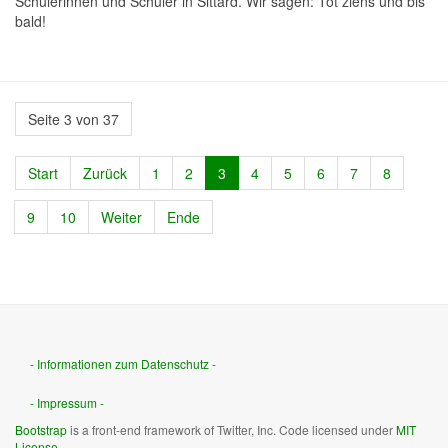
Schülerinnen und Schüler in Sittard. Wir sagen: Tot ziens und bis
bald!
Seite 3 von 37
Start
Zurück
1
2
3
4
5
6
7
8
9
10
Weiter
Ende
- Informationen zum Datenschutz -
- Impressum -
Bootstrap
is a front-end framework of Twitter, Inc. Code licensed under
MIT
License.